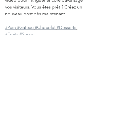
vidéo pour intriguer encore davantage 
vos visiteurs. Vous êtes prêt ? Créez un 
nouveau post dès maintenant. 
#Pain
#Gâteau
#Chocolat
#Desserts
#Fruits
#Sucre
Voir tout
Posts récents